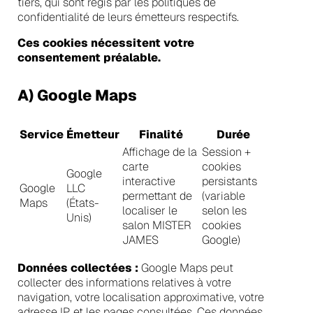
tiers, qui sont régis par les politiques de
confidentialité de leurs émetteurs respectifs.
Ces cookies nécessitent votre
consentement préalable.
A) Google Maps
Service
Émetteur
Finalité
Durée
Affichage de la
Session +
carte
cookies
Google
interactive
persistants
Google
LLC
permettant de
(variable
Maps
(États-
localiser le
selon les
Unis)
salon MISTER
cookies
JAMES
Google)
Données collectées :
Google Maps peut
collecter des informations relatives à votre
navigation, votre localisation approximative, votre
adresse IP, et les pages consultées. Ces données