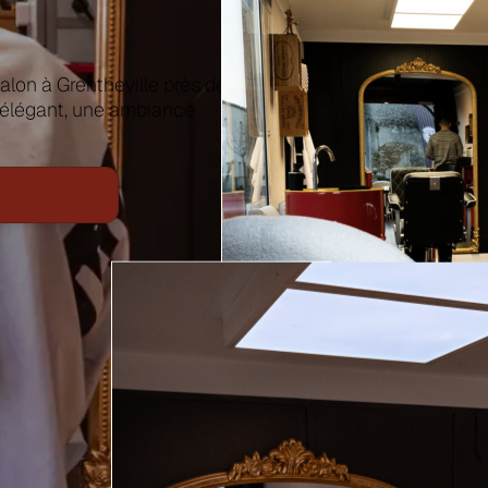
r
alon à Grentheville près de
e élégant, une ambiance