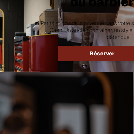
du barbie
Petits et grands, bienvenue dans votre s
Caen. Un ancien container, un styl
détendue.
Réserver