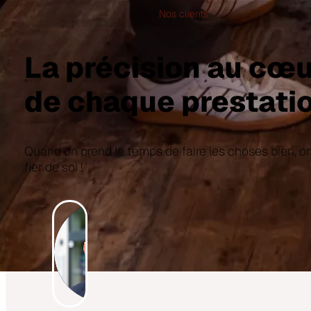
Nos clients
La précision au cœ
de chaque prestati
Quand on prend le temps de faire les choses bien, o
fier de soi !