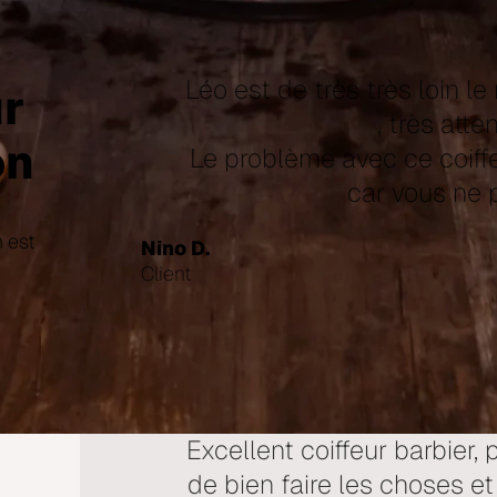
Léo est de très très loin le 
ur
, très atte
on
Le problème avec ce coiffe
car vous ne p
n est
Nino D.
Client
Excellent coiffeur barbier,
de bien faire les choses et