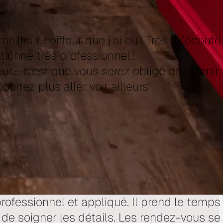
meilleur coiffeur que j’ai eu ! Très à l’écoute
ntionné très professionnel !
ur…. c’est que vous serez obligé de revenir
ourrez plus aller voir ailleurs
 professionnel et appliqué. Il prend le temps
 de soigner les détails. Les rendez-vous se